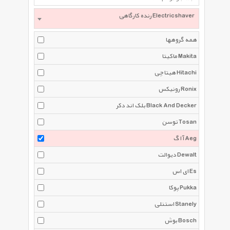
رنده کارگاهی Electricshaver
همه گروهها
ماکیتا Makita
هیتاچی Hitachi
رونیکس Ronix
بلک اند دکر Black And Decker
توسن Tosan
آ ا گ Aeg
دیوالت Dewalt
ای اس Es
پوکا Pukka
استنلی Stanely
بوش Bosch