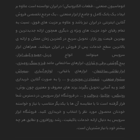
اتوماسیون صنعتی ، قطعات الکترونیکی) در ایران توانسته است علاوه بر
ایجاد یک بانک کامل و جامع از ابزار صنعتی ، یک مرجع تخصصی فروش
آنلاین اینترنتی در ایران نیز باشد و علاوه بر مزیت های فوق، نسبت به
تمام رقبای خود مزیت های ویژه ی دیگری همچون ارائه جدیدترین و
بهترین قیمت روز بازار، تحویل سریع در کمترین زمان ممکن و ارائه ی
بالاترین سطح خدمات پس از فروش در ایران میباشد. همراهان ابزار
سرویس میتوانند انواع
دریل
،
جعبه و کیف ابزار
،
پیچ گوشتی برقی و شارژی
، ابزارهای ساختمانی مانند
فرز و سنگ رومیزی
،
ابزار نقاشی ساختمان
، ابزارهای باغبانی،
لوازم آبیاری
،
سمپاش
سشوار صنعتی
،
شمشاد زن موتوری
،و ... را به صورت آنلاین خریداری
کنند و به آسانی تحویل بگیرند.برند های معروف و معتبری چون بوش،
رونیکس
،
ماکیتا
،
دیوالت
و ... در فروشگاه ابزار سرویس در دسترس شما
قرار گرفته است تا با مقایسه آن ها با یکدیگر متناسب با نیاز و خواسته
خودتان محصول مورد نظر را انتخاب و خریداری کنید. فروشگاه ابزار
سرویس به دنبال ارائه خدمات باکیفیت، رشد روزافزون و تطابق هر چه
بیشتر خود با نیاز مشتریان است.