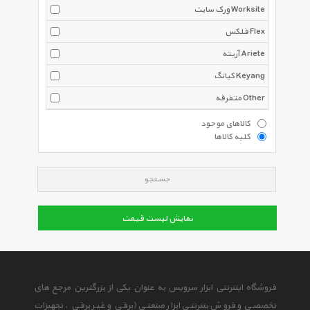
ورک سایت Worksite
فلکس Flex
آریته Ariete
کیانگ Keyang
متفرقه Other
کالاهای موجود
کلیه کالاها
جستجو
نمایش لیست قیمت
فروشگاه اینترنتی ابزار سرویس به عنوان یکی از بزرگترین مرجع های
تخصصی و فروش ینترنتی ابزار صنعتی (برقی و غیر برقی ، تجهیزات