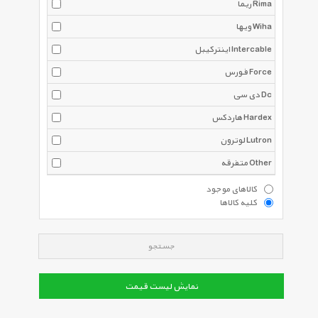
ریما Rima
ویها Wiha
اینترکیبل Intercable
فورس Force
دی سی Dc
هاردکس Hardex
لوترون Lutron
متفرقه Other
کالاهای موجود
کلیه کالاها
جستجو
نمایش لیست قیمت