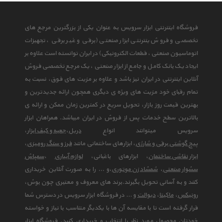
فروشگاه اینترنتی ابزار سرویس به عنوان یکی از بزرگترین مرجع های
تخصصی و فروش ینترنتی ابزار صنعتی (برقی و غیر برقی ، تجهیزات
اتوماسیون صنعتی ، قطعات الکترونیکی) در ایران توانسته است علاوه بر
ایجاد یک بانک کامل و جامع از ابزار صنعتی ، یک مرجع تخصصی فروش
آنلاین اینترنتی در ایران نیز باشد و علاوه بر مزیت های فوق، نسبت به
تمام رقبای خود مزیت های ویژه ی دیگری همچون ارائه جدیدترین و
بهترین قیمت روز بازار، تحویل سریع در کمترین زمان ممکن و ارائه ی
بالاترین سطح خدمات پس از فروش در ایران میباشد. همراهان ابزار
سرویس میتوانند انواع
دریل
،
جعبه و کیف ابزار
،
پیچ گوشتی برقی و شارژی
، ابزارهای ساختمانی مانند
فرز و سنگ رومیزی
،
ابزار نقاشی ساختمان
، ابزارهای باغبانی،
لوازم آبیاری
،
سمپاش
سشوار صنعتی
،
شمشاد زن موتوری
،و ... را به صورت آنلاین خریداری
کنند و به آسانی تحویل بگیرند.برند های معروف و معتبری چون بوش،
رونیکس
،
ماکیتا
،
دیوالت
و ... در فروشگاه ابزار سرویس در دسترس شما
قرار گرفته است تا با مقایسه آن ها با یکدیگر متناسب با نیاز و خواسته
خودتان محصول مورد نظر را انتخاب و خریداری کنید. فروشگاه ابزار