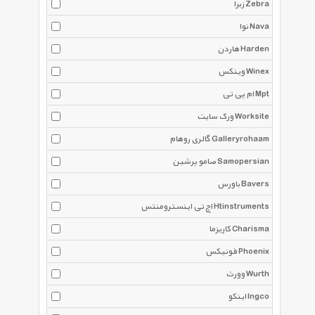
زبرا Zebra
نوا Nava
هاردن Harden
وینکس Winex
ام پی تی Mpt
ورک سایت Worksite
گالری روهام Galleryrohaam
صامو پرشین Samopersian
باورس Bavers
اچ تی اینسترومنتس Htinstruments
کاریزما Charisma
فونیکس Phoenix
وورث Wurth
اینکو Ingco