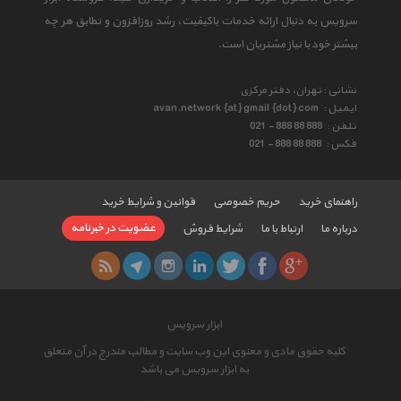
سرویس به دنبال ارائه خدمات باکیفیت، رشد روزافزون و تطابق هر چه
بیشتر خود با نیاز مشتریان است.
نشانی : تهران، دفتر مرکزی
ایمیل :
avan.network {at} gmail {dot} com
تلفن :
021 - 888 88 888
فکس :
021 - 888 88 888
راهنمای خرید
حریم خصوصی
قوانین و شرایط خرید
عضویت در خبرنامه
درباره ما
ارتباط با ما
شرایط فروش
ابزار سرویس
کلیه حقوق مادی و معنوی این وب سایت و مطالب مندرج در آن متعلق
به ابزار سرویس می باشد