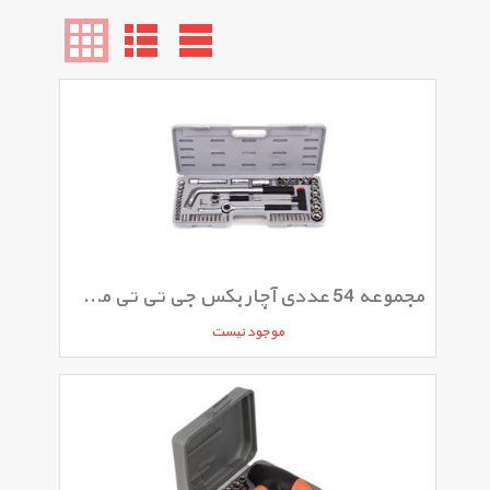
مجموعه 54 عددی آچار بکس جی تی تی مدل ZX 102054
موجود نیست