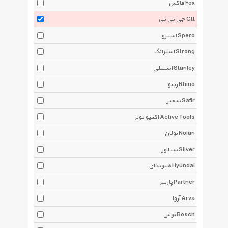
فاکس Fox
جی تی تی Gtt
اسپرو Spero
استرانگ Strong
استنلی Stanley
رینو Rhino
سفیر Safir
اکتیو تولز Active Tools
نولان Nolan
سیلور Silver
هیوندای Hyundai
پارتنر Partner
آروا Arva
بوش Bosch