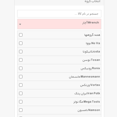
انتخاب گروه
آچار Wrench
همه گروهها
نووا No Va
لیکوتا Licota
توسن Tosan
رونیکس Ronix
مانسمان Mannesmann
ورتکس Vortex
ایران پتک Iran Potk
مگا تولز Mega Tools
نامسون Namson