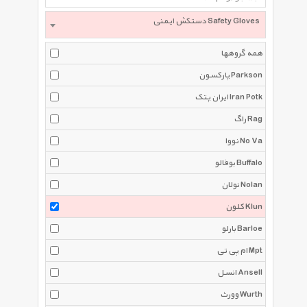
دستکش ایمنی Safety Gloves
همه گروهها
پارکسون Parkson
ایران پتک Iran Potk
راگ Rag
نووا No Va
بوفالو Buffalo
نولان Nolan
کلون Klun
بارلو Barloe
ام پی تی Mpt
انسل Ansell
وورث Wurth