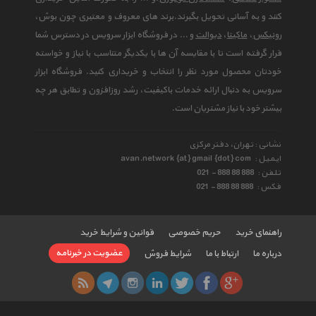
کنند و به آسانی تحویل بگیرند.برند های معروف و معتبری چون بوش،
رونیکس
،
ماکیتا
،
دیوالت
و ... در فروشگاه ابزار سرویس در دسترس شما
قرار گرفته است تا با مقایسه آن ها با یکدیگر متناسب با نیاز و خواسته
خودتان محصول مورد نظر را انتخاب و خریداری کنید. فروشگاه ابزار
سرویس به دنبال ارائه خدمات باکیفیت، رشد روزافزون و تطابق هر چه
بیشتر خود با نیاز مشتریان است.
نشانی : تهران، دفتر مرکزی
ایمیل :
avan.network {at} gmail {dot} com
تلفن :
021 - 888 88 888
فکس :
021 - 888 88 888
راهنمای خرید
حریم خصوصی
قوانین و شرایط خرید
عضویت در خبرنامه
درباره ما
ارتباط با ما
شرایط فروش