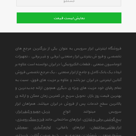
جستجو
نمایش لیست قیمت
فروشگاه اینترنتی ابزار سرویس به عنوان یکی از بزرگترین مرجع های
تخصصی و فروش ینترنتی ابزار صنعتی (برقی و غیر برقی ، تجهیزات
اتوماسیون صنعتی ، قطعات الکترونیکی) در ایران توانسته است علاوه بر
ایجاد یک بانک کامل و جامع از ابزار صنعتی ، یک مرجع تخصصی فروش
آنلاین اینترنتی در ایران نیز باشد و علاوه بر مزیت های فوق، نسبت به
تمام رقبای خود مزیت های ویژه ی دیگری همچون ارائه جدیدترین و
بهترین قیمت روز بازار، تحویل سریع در کمترین زمان ممکن و ارائه ی
بالاترین سطح خدمات پس از فروش در ایران میباشد. همراهان ابزار
سرویس میتوانند انواع
دریل
،
جعبه و کیف ابزار
،
پیچ گوشتی برقی و شارژی
، ابزارهای ساختمانی مانند
فرز و سنگ رومیزی
،
ابزار نقاشی ساختمان
، ابزارهای باغبانی،
لوازم آبیاری
،
سمپاش
سشوار صنعتی
،
شمشاد زن موتوری
،و ... را به صورت آنلاین خریداری