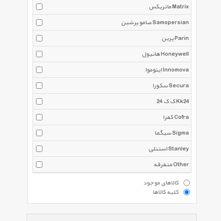
ماتریکس Matrix
صامو پرشین Samopersian
پرین Parin
هانیول Honeywell
اینوموا Innomova
سکورا Secura
ک ک 24 Kk24
کفرا Cofra
سیگما Sigma
استنلی Stanley
متفرقه Other
کالاهای موجود
کلیه کالاها