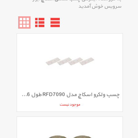
سرویس خوش آمدید
چسب ولکرو اسکاچ مدل RFD7090 طول 7.6 سانتی‌متر
موجود نیست