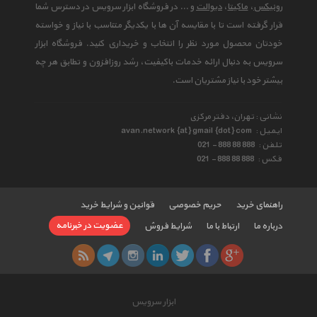
رونیکس
،
ماکیتا
،
دیوالت
و ... در فروشگاه ابزار سرویس در دسترس شما
قرار گرفته است تا با مقایسه آن ها با یکدیگر متناسب با نیاز و خواسته
خودتان محصول مورد نظر را انتخاب و خریداری کنید. فروشگاه ابزار
سرویس به دنبال ارائه خدمات باکیفیت، رشد روزافزون و تطابق هر چه
بیشتر خود با نیاز مشتریان است.
نشانی : تهران، دفتر مرکزی
ایمیل :
avan.network {at} gmail {dot} com
تلفن :
021 - 888 88 888
فکس :
021 - 888 88 888
راهنمای خرید
حریم خصوصی
قوانین و شرایط خرید
عضویت در خبرنامه
درباره ما
ارتباط با ما
شرایط فروش
ابزار سرویس