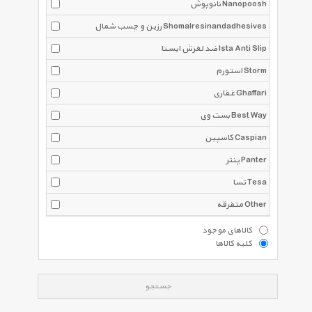
نانوپوش Nanopoosh
رزین و چسب شمال Shomalresinandadhesives
ضد لغزش ایستا Ista Anti Slip
استورم Storm
غفاری Ghaffari
بست وی Best Way
کاسپین Caspian
پنتر Panter
تسا Tesa
متفرقه Other
کالاهای موجود
کلیه کالاها
جستجو