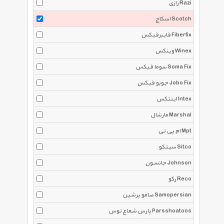
رازی Razi
اسکاچ Scotch
فایبرفیکس Fiberfix
وینکس Winex
سوما فیکس Soma Fix
جوبو فیکس Jobo Fix
اینتکس Intex
مارشال Marshal
ام پی تی Mpt
سیتکو Sitco
جانسون Johnson
رکو Reco
صامو پرشین Samopersian
پارس شعاع توس Parsshoatoos