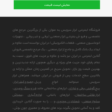
نمایش لیست قیمت
فروشگاه اینترنتی ابزار سرویس به عنوان یکی از بزرگترین مرجع های
تخصصی و فروش ینترنتی ابزار صنعتی (برقی و غیر برقی ، تجهیزات
اتوماسیون صنعتی ، قطعات الکترونیکی) در ایران توانسته است علاوه بر
ایجاد یک بانک کامل و جامع از ابزار صنعتی ، یک مرجع تخصصی فروش
آنلاین اینترنتی در ایران نیز باشد و علاوه بر مزیت های فوق، نسبت به
تمام رقبای خود مزیت های ویژه ی دیگری همچون ارائه جدیدترین و
بهترین قیمت روز بازار، تحویل سریع در کمترین زمان ممکن و ارائه ی
بالاترین سطح خدمات پس از فروش در ایران میباشد. همراهان ابزار
سرویس میتوانند انواع
دریل
،
جعبه و کیف ابزار
،
پیچ گوشتی برقی و شارژی
، ابزارهای ساختمانی مانند
فرز و سنگ رومیزی
،
ابزار نقاشی ساختمان
، ابزارهای باغبانی،
لوازم آبیاری
،
سمپاش
سشوار صنعتی
،
شمشاد زن موتوری
،و ... را به صورت آنلاین خریداری
کنند و به آسانی تحویل بگیرند.برند های معروف و معتبری چون بوش،