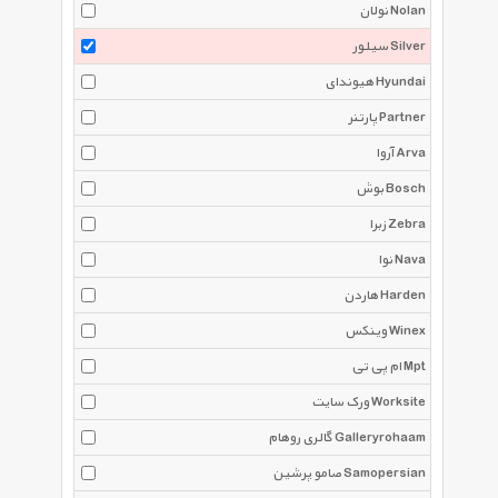
نولان Nolan
سیلور Silver
هیوندای Hyundai
پارتنر Partner
آروا Arva
بوش Bosch
زبرا Zebra
نوا Nava
هاردن Harden
وینکس Winex
ام پی تی Mpt
ورک سایت Worksite
گالری روهام Galleryrohaam
صامو پرشین Samopersian