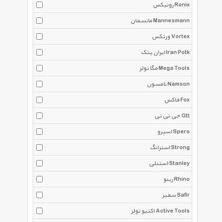
رونیکس Ronix
مانسمان Mannesmann
ورتکس Vortex
ایران پتک Iran Potk
مگا تولز Mega Tools
نامسون Namson
فاکس Fox
جی تی تی Gtt
اسپرو Spero
استرانگ Strong
استنلی Stanley
رینو Rhino
سفیر Safir
اکتیو تولز Active Tools