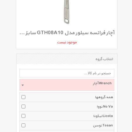
آچار فرانسه سیلور مدل GTH08A10 سایز 6 اینچ
موجود نیست
انتخاب گروه
آچار Wrench
همه گروهها
نووا No Va
لیکوتا Licota
توسن Tosan