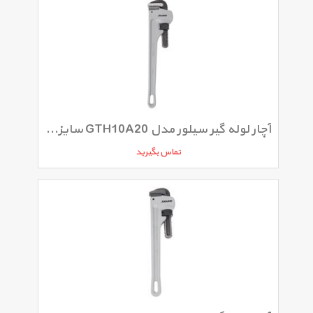
آچار لوله گیر سیلور مدل GTH10A20 سایز 18 اینچ
تماس بگیرید