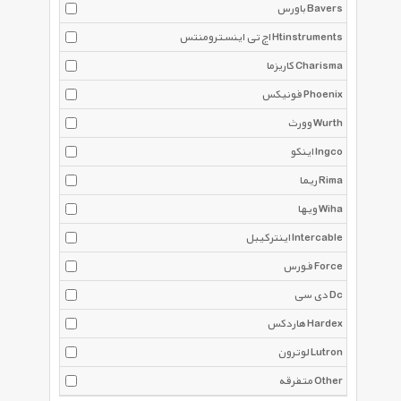
باورس Bavers
اچ تی اینسترومنتس Htinstruments
کاریزما Charisma
فونیکس Phoenix
وورث Wurth
اینکو Ingco
ریما Rima
ویها Wiha
اینترکیبل Intercable
فورس Force
دی سی Dc
هاردکس Hardex
لوترون Lutron
متفرقه Other