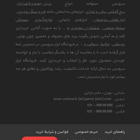
سرویس میتوانند انواع
دریل
،
جعبه و کیف ابزار
،
پیچ گوشتی برقی و شارژی
، ابزارهای ساختمانی مانند
فرز و سنگ رومیزی
،
ابزار نقاشی ساختمان
، ابزارهای باغبانی،
لوازم آبیاری
،
سمپاش
سشوار صنعتی
،
شمشاد زن موتوری
،و ... را به صورت آنلاین خریداری
کنند و به آسانی تحویل بگیرند.برند های معروف و معتبری چون بوش،
رونیکس
،
ماکیتا
،
دیوالت
و ... در فروشگاه ابزار سرویس در دسترس شما
قرار گرفته است تا با مقایسه آن ها با یکدیگر متناسب با نیاز و خواسته
خودتان محصول مورد نظر را انتخاب و خریداری کنید. فروشگاه ابزار
سرویس به دنبال ارائه خدمات باکیفیت، رشد روزافزون و تطابق هر چه
بیشتر خود با نیاز مشتریان است.
نشانی : تهران، دفتر مرکزی
ایمیل :
avan.network {at} gmail {dot} com
تلفن :
021 - 888 88 888
فکس :
021 - 888 88 888
راهنمای خرید
حریم خصوصی
قوانین و شرایط خرید