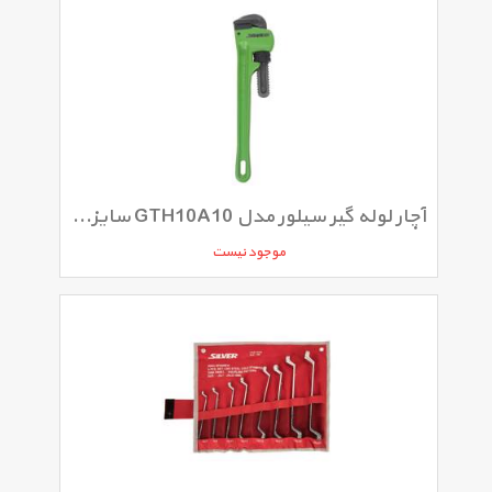
آچار لوله گیر سیلور مدل GTH10A10 سایز 14 اینچ
موجود نیست