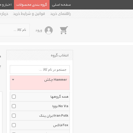
صفحه اصلی
گروه بندی محصولات
اخبار و 
راهنمای خرید
قوانین و شرایط خرید
درباره
ورود
چ
انتخاب گروه
ب
چکش Hammer
همه گروهها
نووا No Va
ایران پتک Iran Potk
فاکس Fox