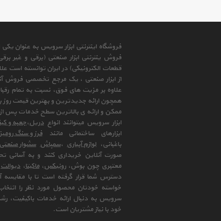
فروشگاه اینترنتی ابزار سرویس به عنوان یکی
فروش ینترنتی ابزار صنعتی (برقی و غیر برق
قطعات الکترونیکی) در ایران توانسته است علا
از ابزار صنعتی ، یک مرجع تخصصی فروش آنلای
علاوه بر مزیت های فوق، نسبت به تمام رقب
همچون ارائه جدیدترین و بهترین قیمت روز با
ممکن و ارائه ی بالاترین سطح خدمات پس از 
ابزار سرویس میتوانند انواع
دریل
،
جعبه و کیف
ابزارهای ساختمانی مانند
فرز و سنگ رومی
باغبانی،
لوازم آبیاری
،
سمپاش
سشوار صنعتی
صورت آنلاین خریداری کنند و به آسانی تح
معتبری چون بوش،
رونیکس
،
ماکیتا
،
دیوالت
و
دسترس شما قرار گرفته است تا با مقایسه آن 
خواسته خودتان محصول مورد نظر را انتخاب 
سرویس به دنبال ارائه خدمات باکیفیت، رشد
خود با نیاز مشتریان است.