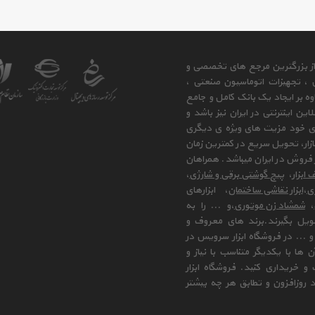
 از بزرگترین مرجع های تخصصی و
ی ، تجهیزات اتوماسیون صنعتی ،
وه بر ایجاد یک بانک کامل و جامع
ن اینترنتی در ایران نیز باشد و
ای خود مزیت های ویژه ی دیگری
زار، تحویل سریع در کمترین زمان
فروش در ایران میباشد. همراهان
 ابزار
،
پیچ گوشتی برقی و شارژی
،
زی
،
ابزار نقاشی ساختمان
، ابزارهای
،
شمشاد زن موتوری
،و ... را به
ویل بگیرند.برند های معروف و
 ... در فروشگاه ابزار سرویس در
ها با یکدیگر متناسب با نیاز و
و خریداری کنید. فروشگاه ابزار
 روزافزون و تطابق هر چه بیشتر