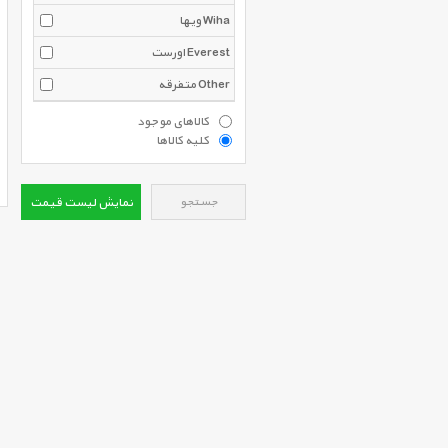
ویها Wiha
اورست Everest
متفرقه Other
کالاهای موجود
کلیه کالاها
جستجو
نمایش لیست قیمت