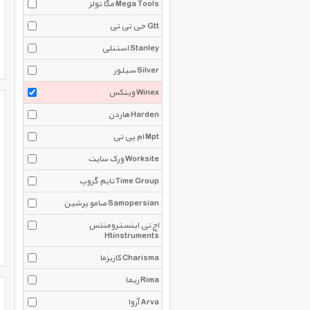
مگا تولز Mega Tools
جی تی تی Gtt
استنلی Stanley
سیلور Silver
وینکس Winex
هاردن Harden
ام پی تی Mpt
ورک سایت Worksite
تایم گروپ Time Group
صامو پرشین Samopersian
اچ تی اینسترومنتس
Htinstruments
کاریزما Charisma
ریما Rima
آروا Arva