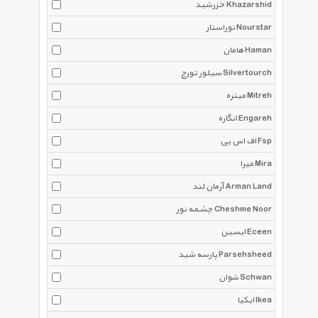
خزرشید Khazarshid
نوراستار Nourstar
هامان Haman
سیلور تورچ Silvertourch
میتره Mitreh
انگاره Engareh
اف اس پی Fsp
میرا Mira
آرمان لند Arman Land
چشمه نور Cheshme Noor
ایسین Eceen
پارسه شید Parsehsheed
شوان Schwan
ایکیا Ikea