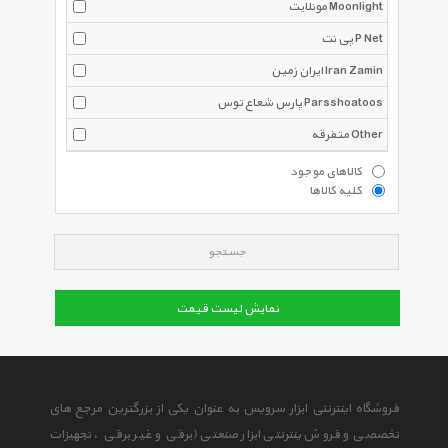
مونلایت Moonlight
پی نت P Net
ایران زمین Iran Zamin
پارس شعاع توس Parsshoatoos
متفرقه Other
کالاهای موجود
کلیه کالاها
جستجو
نمایش لیست قیمت
فروشگاه اینترنتی ابزار سرویس به عنوان یکی از بزرگترین مرجع های
تخصصی و فروش ینترنتی ابزار صنعتی (برقی و غیر برقی ، تجهیزات