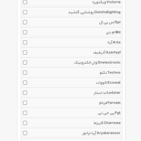
ویکتوریا Victoria
روشنایی گلشید Golshidlighting
اس پی ال Spl
ام دی Md
آرتا Arta
آذرطیف Azarteyf
وان الکترونیک Onelectronic
تکنو Techno
اکووات Ecowat
لد استار Ledstar
فرنام Farnam
پی جی تی Pgt
کاریزما Charisma
آریا ترانور Aryataranoor