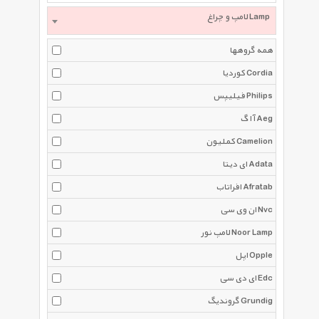
لامپ و چراغ Lamp
همه گروهها
کوردیا Cordia
فیلیپس Philips
آ ا گ Aeg
کملیون Camelion
ای دیتا Adata
افراتاب Afratab
ان وی سی Nvc
لامپ نور Noor Lamp
اپل Opple
ای دی سی Edc
گروندیگ Grundig