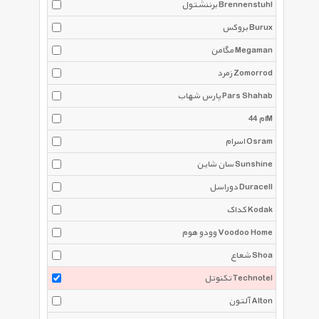
برننشتول Brennenstuhl
بروکس Burux
مگامن Megaman
زمرد Zomorrod
پارس شهاب Pars Shahab
4ام 4M
اسرام Osram
سان شاین Sunshine
دوراسل Duracell
کداک Kodak
وودو هوم Voodoo Home
شعاع Shoa
تکنوتل Technotel
آلتون Alton