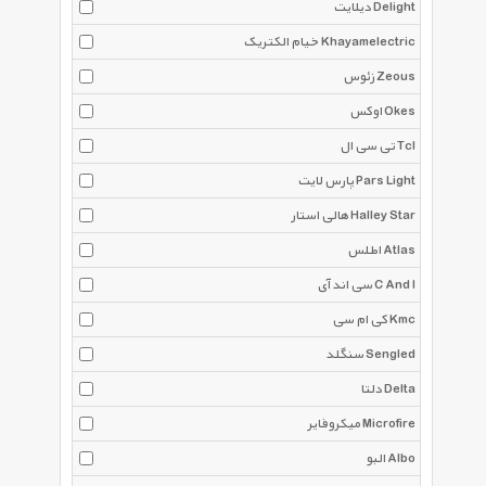
دیلایت Delight
خیام الکتریک Khayamelectric
زئوس Zeous
اوکس Okes
تی سی ال Tcl
پارس لایت Pars Light
هالی استار Halley Star
اطلس Atlas
سی اند آی C And I
کی ام سی Kmc
سنگلد Sengled
دلتا Delta
میکروفایر Microfire
البو Albo