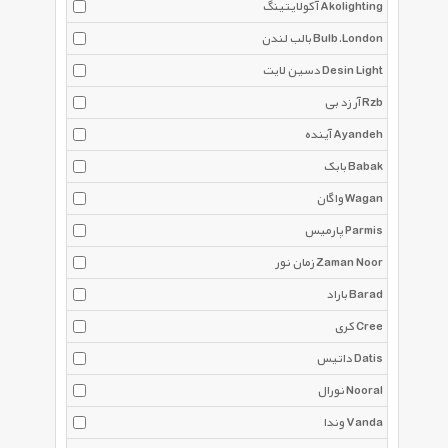
آکولایتینگ Akolighting
بالب لندن Bulb.London
دسین لایت Desin Light
آر زد بی Rzb
آینده Ayandeh
بابک Babak
واگان Wagan
پارمیس Parmis
زمان نور Zaman Noor
باراد Barad
کری Cree
داتیس Datis
نورال Nooral
وندا Vanda