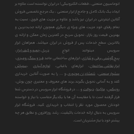
اتوماسیون صنعتی ، قطعات الکترونیکی) در ایران توانسته است علاوه بر
ایجاد یک بانک کامل و جامع از ابزار صنعتی ، یک مرجع تخصصی فروش
آنلاین اینترنتی در ایران نیز باشد و علاوه بر مزیت های فوق، نسبت به
تمام رقبای خود مزیت های ویژه ی دیگری همچون ارائه جدیدترین و
بهترین قیمت روز بازار، تحویل سریع در کمترین زمان ممکن و ارائه ی
بالاترین سطح خدمات پس از فروش در ایران میباشد. همراهان ابزار
سرویس میتوانند انواع
دریل
،
جعبه و کیف ابزار
،
پیچ گوشتی برقی و شارژی
، ابزارهای ساختمانی مانند
فرز و سنگ رومیزی
،
ابزار نقاشی ساختمان
، ابزارهای باغبانی،
لوازم آبیاری
،
سمپاش
سشوار صنعتی
،
شمشاد زن موتوری
،و ... را به صورت آنلاین خریداری
کنند و به آسانی تحویل بگیرند.برند های معروف و معتبری چون بوش،
رونیکس
،
ماکیتا
،
دیوالت
و ... در فروشگاه ابزار سرویس در دسترس شما
قرار گرفته است تا با مقایسه آن ها با یکدیگر متناسب با نیاز و خواسته
خودتان محصول مورد نظر را انتخاب و خریداری کنید. فروشگاه ابزار
سرویس به دنبال ارائه خدمات باکیفیت، رشد روزافزون و تطابق هر چه
بیشتر خود با نیاز مشتریان است.