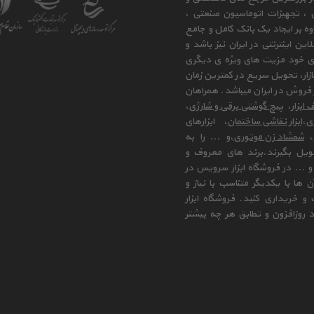
ی ، تجهیزات اتوماسیون صنعتی ،
وه بر ایجاد یک بانک کامل و جامع
ن اینترنتی در ایران نیز باشد و
ای خود مزیت های ویژه ی دیگری
زار، تحویل سریع در کمترین زمان
فروش در ایران میباشد. همراهان
 ابزار
،
پیچ گوشتی برقی و شارژی
،
زی
،
ابزار نقاشی ساختمان
، ابزارهای
،
شمشاد زن موتوری
،و ... را به
ویل بگیرند.برند های معروف و
 ... در فروشگاه ابزار سرویس در
ها با یکدیگر متناسب با نیاز و
و خریداری کنید. فروشگاه ابزار
 روزافزون و تطابق هر چه بیشتر