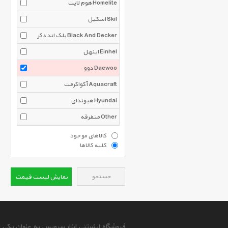
هوم لایت Homelite
اسکیل Skil
بلک اند دکر Black And Decker
اینهل Einhel
دوو Daewoo
آکواکرفت Aquacraft
هیوندای Hyundai
متفرقه Other
کالاهای موجود
کلیه کالاها
جستجو
نمایش لیست قیمت
فروشگاه اینترنتی ابزار سرویس به عنوان یکی