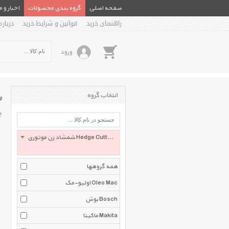
صفحه اصلی
گروه بندی محصولات
اخبار و 
راهنمای خرید
قوانین و شرایط خرید
درباره
ورود
ش
انتخاب گروه
ب
شمشاد زن موتوری Hedge Cutters
همه گروهها
اولیو-مک Oleo Mac
بوش Bosch
ماکیتا Makita