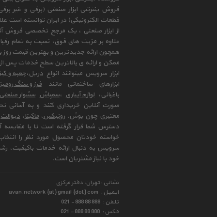
فروش ینترنتی ابزار صنعتی (برقی و غیر برق
قطعات الکترونیکی) در ایران توانسته است علا
از ابزار صنعتی ، یک مرجع تخصصی فروش آنلای
علاوه بر مزیت های فوق، نسبت به تمام رقب
همچون ارائه جدیدترین و بهترین قیمت روز با
ممکن و ارائه ی بالاترین سطح خدمات پس از 
ابزار سرویس میتوانند انواع
دریل
،
جعبه و کیف
ابزارهای ساختمانی مانند
فرز و سنگ رومی
باغبانی،
لوازم آبیاری
،
سمپاش
سشوار صنعتی
صورت آنلاین خریداری کنند و به آسانی تح
معتبری چون بوش،
رونیکس
،
ماکیتا
،
دیوالت
و
دسترس شما قرار گرفته است تا با مقایسه آن 
خواسته خودتان محصول مورد نظر را انتخاب 
سرویس به دنبال ارائه خدمات باکیفیت، رشد
خود با نیاز مشتریان است.
نشانی : تهران، دفتر مرکزی
ایمیل :
avan.network {at} gmail {dot} com
تلفن :
021 - 888 88 888
فکس :
021 - 888 88 888