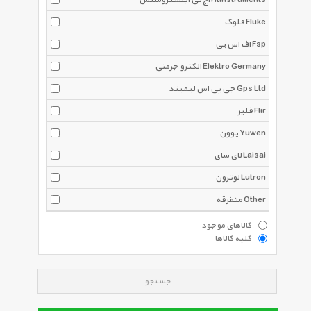
اچ تی اینسترومنتس Htinstruments
فلوک Fluke
اف اس پی Fsp
الکترو جرمنی Elektro Germany
جی پی اس لیمیتد Gps Ltd
فلیر Flir
یوون Yuwen
لای سای Laisai
لوترون Lutron
متفرقه Other
کالاهای موجود
کلیه کالاها
جستجو