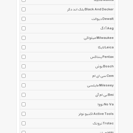
ماکیتا Makita
بلک اند دکر Black And Decker
دیوالت Dewalt
آ ا گ Aeg
میلواکی Milwaukee
لایکا Leica
پنتاکس Pentax
بوش Bosch
سی ای ام Cem
مایلسی Mileseey
بی ام آی Bmi
نووا No Va
اکتیو تولز Active Tools
تروتک Trotec