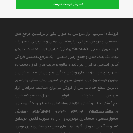
نمایش لیست قیمت
فروشگاه اینترنتی ابزار سرویس به عنوان یکی از بزرگترین مرجع های
تخصصی و فروش ینترنتی ابزار صنعتی (برقی و غیر برقی ، تجهیزات
اتوماسیون صنعتی ، قطعات الکترونیکی) در ایران توانسته است علاوه بر
ایجاد یک بانک کامل و جامع از ابزار صنعتی ، یک مرجع تخصصی فروش
آنلاین اینترنتی در ایران نیز باشد و علاوه بر مزیت های فوق، نسبت به
تمام رقبای خود مزیت های ویژه ی دیگری همچون ارائه جدیدترین و
بهترین قیمت روز بازار، تحویل سریع در کمترین زمان ممکن و ارائه ی
بالاترین سطح خدمات پس از فروش در ایران میباشد. همراهان ابزار
سرویس میتوانند انواع
دریل
،
جعبه و کیف ابزار
،
پیچ گوشتی برقی و شارژی
، ابزارهای ساختمانی مانند
فرز و سنگ رومیزی
،
ابزار نقاشی ساختمان
، ابزارهای باغبانی،
لوازم آبیاری
،
سمپاش
سشوار صنعتی
،
شمشاد زن موتوری
،و ... را به صورت آنلاین خریداری
کنند و به آسانی تحویل بگیرند.برند های معروف و معتبری چون بوش،