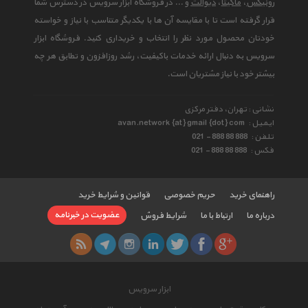
رونیکس
،
ماکیتا
،
دیوالت
و ... در فروشگاه ابزار سرویس در دسترس شما
قرار گرفته است تا با مقایسه آن ها با یکدیگر متناسب با نیاز و خواسته
خودتان محصول مورد نظر را انتخاب و خریداری کنید. فروشگاه ابزار
سرویس به دنبال ارائه خدمات باکیفیت، رشد روزافزون و تطابق هر چه
بیشتر خود با نیاز مشتریان است.
نشانی : تهران، دفتر مرکزی
ایمیل :
avan.network {at} gmail {dot} com
تلفن :
021 - 888 88 888
فکس :
021 - 888 88 888
راهنمای خرید
حریم خصوصی
قوانین و شرایط خرید
عضویت در خبرنامه
درباره ما
ارتباط با ما
شرایط فروش
ابزار سرویس