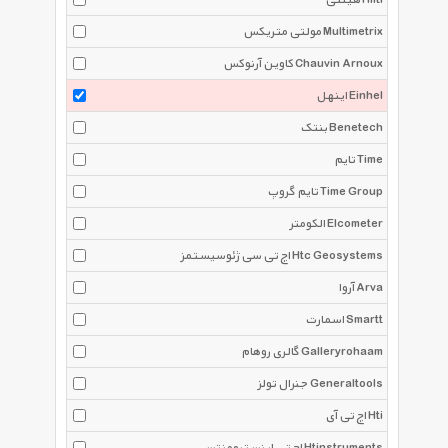
هیلتی Hilti
مولتی متریکس Multimetrix
کاوین آرنوکس Chauvin Arnoux
اینهل Einhel
بنتک Benetech
تایم Time
تایم گروپ Time Group
الکومتر Elcometer
اچ تی سی ژئوسیستمز Htc Geosystems
آروا Arva
اسمارت Smartt
گالری روهام Galleryrohaam
جنرال تولز Generaltools
اچ تی آی Hti