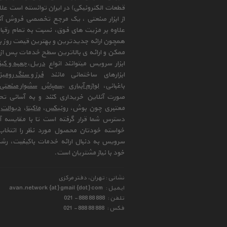
قطعات الکترونیکی) در ایران توانسته است علا
از ابزار صنعتی ، یک مرجع تخصصی فروش آنلای
علاوه بر مزیت های فوق، نسبت به تمام رقب
همچون ارائه جدیدترین و بهترین قیمت روز با
ممکن و ارائه ی بالاترین سطح خدمات پس از 
ابزار سرویس میتوانند انواع
دریل
،
جعبه و کیف
ابزارهای ساختمانی مانند
فرز و سنگ رومی
باغبانی،
لوازم آبیاری
،
سمپاش
سشوار صنعتی
صورت آنلاین خریداری کنند و به آسانی تح
معتبری چون بوش،
رونیکس
،
ماکیتا
،
دیوالت
و
دسترس شما قرار گرفته است تا با مقایسه آن 
خواسته خودتان محصول مورد نظر را انتخاب 
سرویس به دنبال ارائه خدمات باکیفیت، رشد
خود با نیاز مشتریان است.
نشانی : تهران، دفتر مرکزی
ایمیل :
avan.network {at} gmail {dot} com
تلفن :
021 - 888 88 888
فکس :
021 - 888 88 888