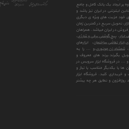
وه بر ایجاد یک بانک کامل و جامع
ن اینترنتی در ایران نیز باشد و
ای خود مزیت های ویژه ی دیگری
زار، تحویل سریع در کمترین زمان
فروش در ایران میباشد. همراهان
 ابزار
،
پیچ گوشتی برقی و شارژی
،
زی
،
ابزار نقاشی ساختمان
، ابزارهای
،
شمشاد زن موتوری
،و ... را به
ویل بگیرند.برند های معروف و
 ... در فروشگاه ابزار سرویس در
ها با یکدیگر متناسب با نیاز و
و خریداری کنید. فروشگاه ابزار
 روزافزون و تطابق هر چه بیشتر