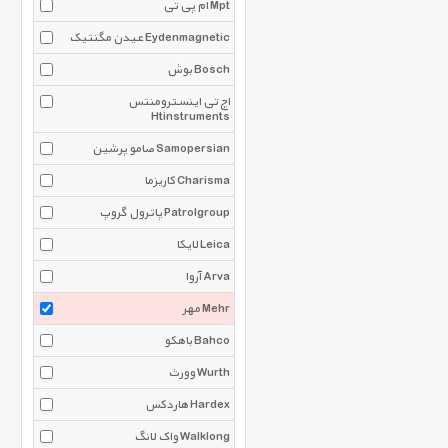
ام پی تی Mpt
عیدن مگنتیک Eydenmagnetic
بوش Bosch
اچ تی اینسترومنتس
Htinstruments
صامو پرشین Samopersian
کاریزما Charisma
پاترول گروپ Patrolgroup
لایکا Leica
آروا Arva
مهر Mehr
باهکو Bahco
وورث Wurth
هاردکس Hardex
واک لانگ Walklong