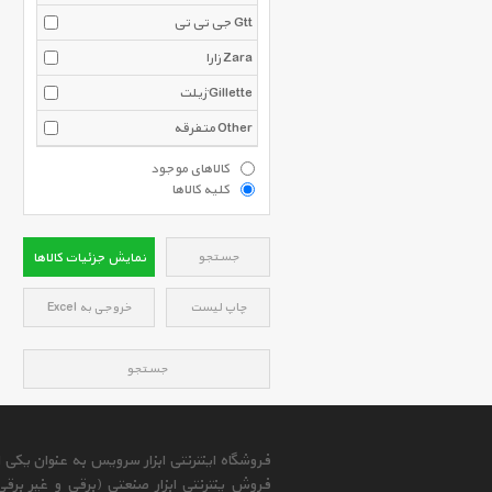
جی تی تی Gtt
زارا Zara
ژیلت Gillette
متفرقه Other
کالاهای موجود
کلیه کالاها
جستجو
نمایش جزئیات کالاها
چاپ لیست
خروجی به Excel
جستجو
فروشگاه اینترنتی ابزار سرویس به عنوان یکی
فروش ینترنتی ابزار صنعتی (برقی و غیر برق