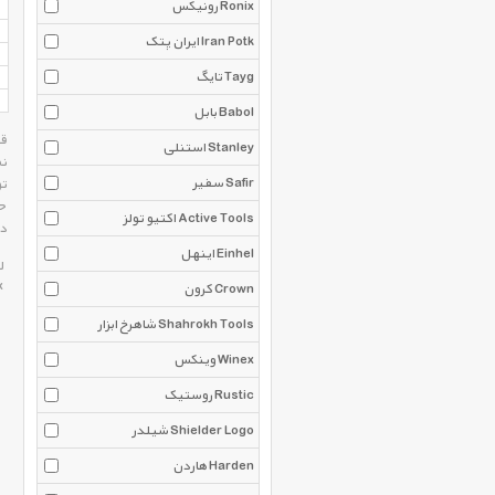
رونیکس Ronix
ایران پتک Iran Potk
تایگ Tayg
بابل Babol
استنلی Stanley
نم
سفیر Safir
تو
حت
اکتیو تولز Active Tools
در
اینهل Einhel
ل
x
کرون Crown
شاهرخ ابزار Shahrokh Tools
وینکس Winex
روستیک Rustic
شیلدر Shielder Logo
هاردن Harden