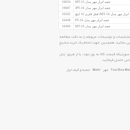
جعبه ابزار مهر مدل MT-13
16634
جعبه ابزار مهر مدل JPT-16
19687
 مهر مدل JMT-16 قفل فلزی 16 اینچ
16502
جعبه ابزار مهر مدل PT-16
16448
جعبه ابزار مهر مدل MT-16
16400
ای موجود در لیست قیمت جعبه و کیف ابزار مهر Tool Box Mehr ، ابتدا مشخصات و توضیحات مربوطه را به دقت مطالعه
 بررسی نمائید. همچنین جهت انجام یک خرید صحیح
ورتیکه قیمت کالا به روز نبود، یا از طریق 'پنل
Tool Box Me
مهر
Mehr
جعبه و کیف ابزار