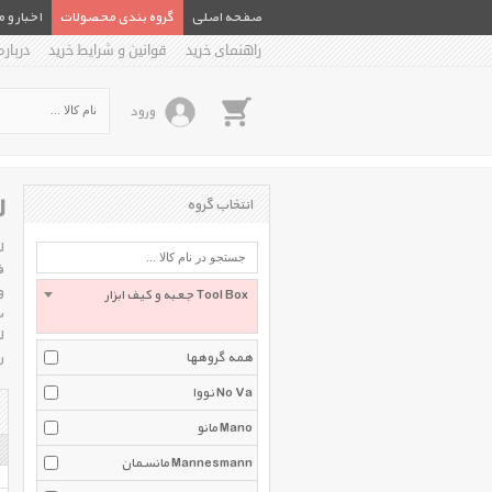
صفحه اصلی
گروه بندی محصولات
اخبار و 
راهنمای خرید
قوانین و شرایط خرید
درباره
ورود
ل
انتخاب گروه
و
جعبه و کیف ابزار Tool Box
س
ل
ر
همه گروهها
نووا No Va
مانو Mano
مانسمان Mannesmann