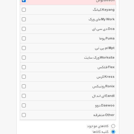
بوش Bosch
کیانگ Keyang
مای ورک My Work
دی سی ای Dca
پوما Puma
ام پی تی Mpt
ورک سایت Worksite
فلکس Flex
کرس Kress
رونیکس Ronix
ای اند ال Eandl
دوو Daewoo
متفرقه Other
کالاهای موجود
کلیه کالاها