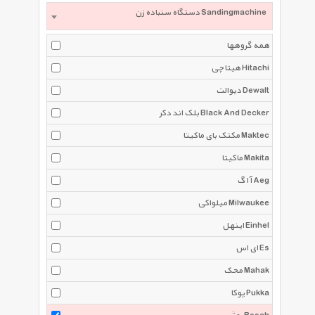
دستگاه سنباده زن Sandingmachine
همه گروهها
هیتاچی Hitachi
دیوالت Dewalt
بلک اند دکر Black And Decker
مکتک بای ماکیتا Maktec
ماکیتا Makita
آ ا گ Aeg
میلواکی Milwaukee
اینهل Einhel
ای اس Es
محک Mahak
پوکا Pukka