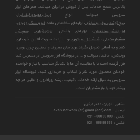
بالاترین سطح خدمات پس از فروش در ایران میباشد. همراهان ابزار
سرویس میتوانند انواع
دریل
،
جعبه و کیف ابزار
،
پیچ گوشتی برقی و شارژی
، ابزارهای ساختمانی مانند
فرز و سنگ رومیزی
،
ابزار نقاشی ساختمان
، ابزارهای باغبانی،
لوازم آبیاری
،
سمپاش
سشوار صنعتی
،
شمشاد زن موتوری
،و ... را به صورت آنلاین خریداری
کنند و به آسانی تحویل بگیرند.برند های معروف و معتبری چون بوش،
رونیکس
،
ماکیتا
،
دیوالت
و ... در فروشگاه ابزار سرویس در دسترس شما
قرار گرفته است تا با مقایسه آن ها با یکدیگر متناسب با نیاز و خواسته
خودتان محصول مورد نظر را انتخاب و خریداری کنید. فروشگاه ابزار
سرویس به دنبال ارائه خدمات باکیفیت، رشد روزافزون و تطابق هر چه
بیشتر خود با نیاز مشتریان است.
نشانی : تهران، دفتر مرکزی
ایمیل :
avan.network {at} gmail {dot} com
تلفن :
021 - 888 88 888
فکس :
021 - 888 88 888