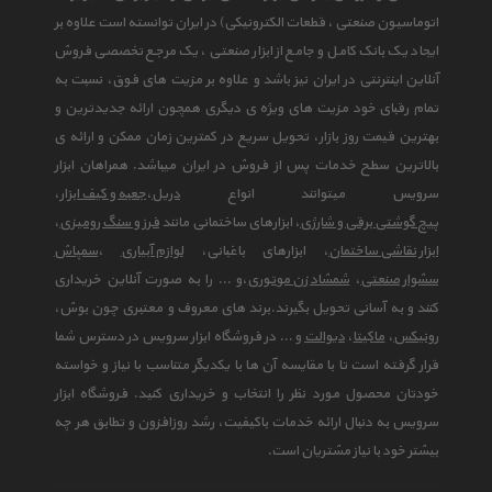
اتوماسیون صنعتی ، قطعات الکترونیکی) در ایران توانسته است علاوه بر
ایجاد یک بانک کامل و جامع از ابزار صنعتی ، یک مرجع تخصصی فروش
آنلاین اینترنتی در ایران نیز باشد و علاوه بر مزیت های فوق، نسبت به
تمام رقبای خود مزیت های ویژه ی دیگری همچون ارائه جدیدترین و
بهترین قیمت روز بازار، تحویل سریع در کمترین زمان ممکن و ارائه ی
بالاترین سطح خدمات پس از فروش در ایران میباشد. همراهان ابزار
سرویس میتوانند انواع
دریل
،
جعبه و کیف ابزار
،
پیچ گوشتی برقی و شارژی
، ابزارهای ساختمانی مانند
فرز و سنگ رومیزی
،
ابزار نقاشی ساختمان
، ابزارهای باغبانی،
لوازم آبیاری
،
سمپاش
سشوار صنعتی
،
شمشاد زن موتوری
،و ... را به صورت آنلاین خریداری
کنند و به آسانی تحویل بگیرند.برند های معروف و معتبری چون بوش،
رونیکس
،
ماکیتا
،
دیوالت
و ... در فروشگاه ابزار سرویس در دسترس شما
قرار گرفته است تا با مقایسه آن ها با یکدیگر متناسب با نیاز و خواسته
خودتان محصول مورد نظر را انتخاب و خریداری کنید. فروشگاه ابزار
سرویس به دنبال ارائه خدمات باکیفیت، رشد روزافزون و تطابق هر چه
بیشتر خود با نیاز مشتریان است.