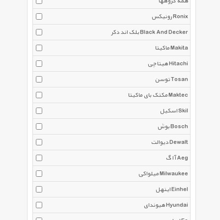
همه گروهها
رونیکس Ronix
بلک اند دکر Black And Decker
ماکیتا Makita
هیتاچی Hitachi
توسن Tosan
مکتک بای ماکیتا Maktec
اسکیل Skil
بوش Bosch
دیوالت Dewalt
آ ا گ Aeg
میلواکی Milwaukee
اینهل Einhel
هیوندای Hyundai