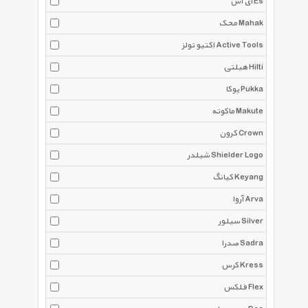
ای اس Es
محک Mahak
اکتیو تولز Active Tools
هیلتی Hilti
پوکا Pukka
ماکوته Makute
کرون Crown
شیلدر Shielder Logo
کیانگ Keyang
آروا Arva
سیلور Silver
صدرا Sadra
کرس Kress
فلکس Flex