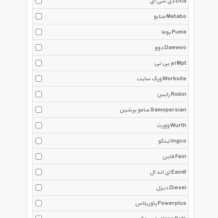
دی سی ای Dca
متابو Metabo
پوما Puma
دوو Daewoo
ام پی تی Mpt
ورک سایت Worksite
رابین Robin
صامو پرشین Samopersian
وورث Wurth
اینکو Ingco
فاین Fein
ای اند ال Eandl
دیزل Diesel
پاورپلاس Powerplus