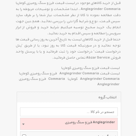
قبل از خرید کالاهای موجود در لیست قیمت فرز و سنگ رومیزی کوماریا
Anglegrinder Commaria ، ابتدا مشخصات و توضیحات مربوطه را به
دقت مطالعه نموده تا کالا از نظر مشخصات نیاز شما را بر طرف سازد
سپس قیمت، نوع و شرایط گارانتی را بررسی نمائید. همچنین جهت
انجام یک خرید صحیح توصیه میکنیم شرایط خرید و فروش از ابزار
سرویس را مطالعه و سپس اقدام به خرید نمائید.
حتما قبل از خرید کالاهای لیست به تاریخ آخرین به روز رسانی قیمت ها
توجه نمائید و در صورتیکه قیمت کالا به روز نبود، یا از طریق 'پنل
درخواست قیمت' درخواست خود را ثبت فرمائید و یا با پرسنل واحد
فروش Abzar Service تماس حاصل فرمائید.
لیست قیمت فرز و سنگ رومیزی کوماریا
لیست قیمت Anglegrinder Commaria
فرز و سنگ رومیزی کوماریا
Anglegrinder Commaria
کوماریا
Commaria
فرز و سنگ رومیزی
Anglegrinder
انتخاب گروه
فرز و سنگ رومیزی Anglegrinder