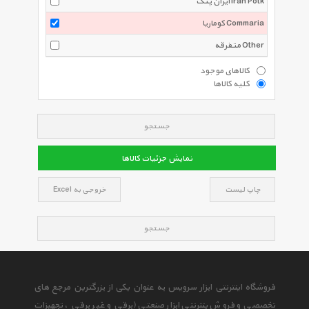
ایران پتک Iran Potk
کوماریا Commaria
متفرقه Other
کالاهای موجود
کلیه کالاها
جستجو
نمایش جزئیات کالاها
چاپ لیست
خروجی به Excel
جستجو
فروشگاه اینترنتی ابزار سرویس به عنوان یکی از بزرگترین مرجع های
تخصصی و فروش ینترنتی ابزار صنعتی (برقی و غیر برقی ، تجهیزات