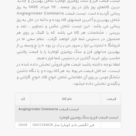
لیست قیمت فرز و سنگ رومیزی کوماریا شامل بهترین و جدید
ترین کالاهای روز بازار در روز جمعه , 16 مرداد 1405 به روز
رسانی گردیده است. لیست قیمت Anglegrinder Commaria
شامل بهترین و آخرین قیمتهای کالا بوده و دائما در حال به روز
رسانی می باشد. این لیست شامل عکس و تصاویر ، نقد و
بررسی ، مشخصات هر کالا می باشد که با کلیک بر روی هر
محصول در دسترس شما قرار خواهد گرفت. تمام سعی ما در
فروشگاه اینترنتی ابزار سرویس بر این بوده رنج وسیعی از
بهترین مدلهای فرز و سنگ رومیزی کوماریا را با قیمت رقابتی
مناسب برای خرید آنلاین در دسترس شما قرار دهیم.
لطفا توجه داشته باشید قیمت های فروش نمایش داده شده در
لیست، حداقل قیمت مربوط به هر کالا بوده و با نگاه داشتن
نشانگر موس بر روی آن اطلاعاتی شامل انواع کالا، انواع گارانتی و
رنگبندی نمایش داده میشود.
قیمت
نام کالا
کد
لیست قیمت Anglegrinder Commaria
لیست قیمت فرز و سنگ رومیزی کوماریا
فرز انگشتی بادی کوماریا مدل 160153XMCR
19428