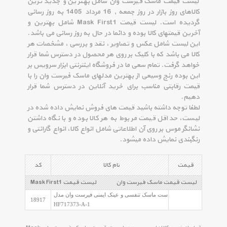
لیست قیمت ماسک فیرست وان شامل بهترین و جدید ترین
کالاهای روز بازار در روز جمعه , 16 مرداد 1405 به روز رسانی
گردیده است. لیست قیمت Mask First1 شامل بهترین و
آخرین قیمتهای کالا بوده و دائما در حال به روز رسانی می باشد.
این لیست شامل عکس و تصاویر ، نقد و بررسی ، مشخصات هر
کالا می باشد که با کلیک بر روی هر محصول در دسترس شما قرار
خواهد گرفت. تمام سعی ما در فروشگاه اینترنتی ابزار سرویس بر
این بوده رنج وسیعی از بهترین مدلهای ماسک فیرست وان را با
قیمت رقابتی مناسب برای خرید آنلاین در دسترس شما قرار
دهیم.
لطفا توجه داشته باشید قیمت های فروش نمایش داده شده در
لیست، حداقل قیمت مربوط به هر کالا بوده و با نگاه داشتن
نشانگر موس بر روی آن اطلاعاتی شامل انواع کالا، انواع گارانتی و
رنگبندی نمایش داده میشود.
قیمت
نام کالا
کد
لیست قیمت ماسک فیرست وان
لیست قیمت Mask First1
ست ماسک تنفسی و عینک ایمنی فیرست وان مدل
18917
HF717373-A-1