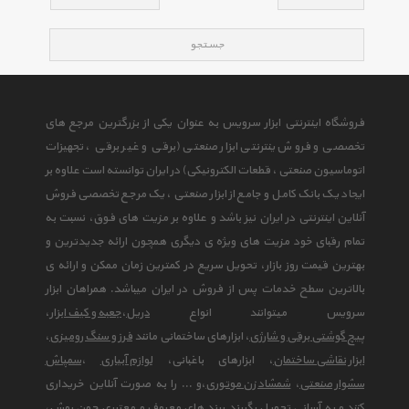
جستجو
فروشگاه اینترنتی ابزار سرویس به عنوان یکی از بزرگترین مرجع های
تخصصی و فروش ینترنتی ابزار صنعتی (برقی و غیر برقی ، تجهیزات
اتوماسیون صنعتی ، قطعات الکترونیکی) در ایران توانسته است علاوه بر
ایجاد یک بانک کامل و جامع از ابزار صنعتی ، یک مرجع تخصصی فروش
آنلاین اینترنتی در ایران نیز باشد و علاوه بر مزیت های فوق، نسبت به
تمام رقبای خود مزیت های ویژه ی دیگری همچون ارائه جدیدترین و
بهترین قیمت روز بازار، تحویل سریع در کمترین زمان ممکن و ارائه ی
بالاترین سطح خدمات پس از فروش در ایران میباشد. همراهان ابزار
سرویس میتوانند انواع
دریل
،
جعبه و کیف ابزار
،
پیچ گوشتی برقی و شارژی
، ابزارهای ساختمانی مانند
فرز و سنگ رومیزی
،
ابزار نقاشی ساختمان
، ابزارهای باغبانی،
لوازم آبیاری
،
سمپاش
سشوار صنعتی
،
شمشاد زن موتوری
،و ... را به صورت آنلاین خریداری
کنند و به آسانی تحویل بگیرند.برند های معروف و معتبری چون بوش،