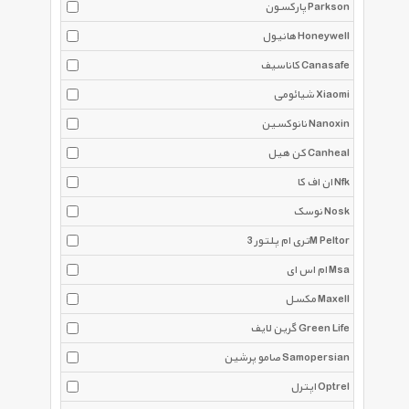
پارکسون Parkson
هانیول Honeywell
کاناسیف Canasafe
شیائومی Xiaomi
نانوکسین Nanoxin
کن هیل Canheal
ان اف کا Nfk
نوسک Nosk
تری ام پلتور 3M Peltor
ام اس ای Msa
مکسل Maxell
گرین لایف Green Life
صامو پرشین Samopersian
اپترل Optrel