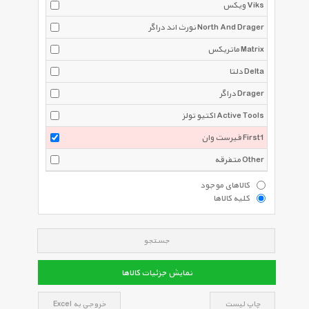
ویکس Viks
نورث اند دراگر North And Drager
ماتریکس Matrix
دلتا Delta
دراگر Drager
اکتیو تولز Active Tools
فیرست وان First1
متفرقه Other
کالاهای موجود
کلیه کالاها
جستجو
نمایش جزئیات کالاها
چاپ لیست
خروجی به Excel