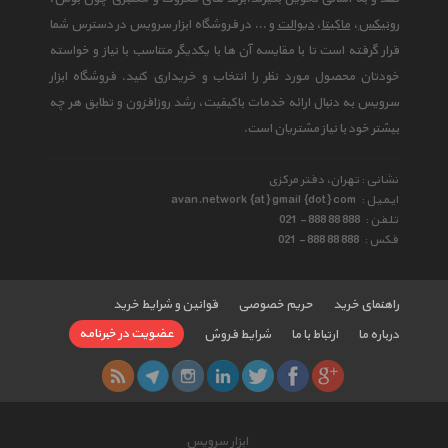
رونیکس
،
ماکیتا
،
دیوالت
و ... در فروشگاه ابزار سرویس در دسترس شما
قرار گرفته است تا با مقایسه آن ها با یکدیگر متناسب با نیاز و خواسته
خودتان محصول مورد نظر را انتخاب و خریداری کنید. فروشگاه ابزار
سرویس به دنبال ارائه خدمات باکیفیت، رشد روزافزون و تطابق هر چه
بیشتر خود با نیاز مشتریان است.
نشانی : تهران، دفتر مرکزی
ایمیل :
avan.network {at} gmail {dot} com
تلفن :
021 - 888 88 888
فکس :
021 - 888 88 888
راهنمای خرید
حریم خصوصی
قوانین و شرایط خرید
عضویت در خبرنامه
درباره ما
ارتباط با ما
شرایط فروش
ابزار سرویس