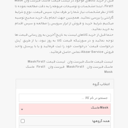
قبل از خرید کالاهای موجود در لیست قیمت ماسک فیرست وان Mask
First1 ، ابتدا مشخصات و توضیحات مربوطه را به دقت مطالعه نموده تا
کالا از نظر مشخصات نیاز شما را بر طرف سازد سپس قیمت، نوع و شرایط
گارانتی را بررسی نمائید. همچنین جهت انجام یک خرید صحیح توصیه
میکنیم شرایط خرید و فروش از ابزار سرویس را مطالعه و سپس اقدام
به خرید نمائید.
حتما قبل از خرید کالاهای لیست به تاریخ آخرین به روز رسانی قیمت ها
توجه نمائید و در صورتیکه قیمت کالا به روز نبود، یا از طریق 'پنل
درخواست قیمت' درخواست خود را ثبت فرمائید و یا با پرسنل واحد
فروش Abzar Service تماس حاصل فرمائید.
لیست قیمت ماسک فیرست وان
لیست قیمت Mask First1
ماسک فیرست وان
Mask First1
فیرست وان
First1
ماسک
Mask
انتخاب گروه
ماسک Mask
همه گروهها