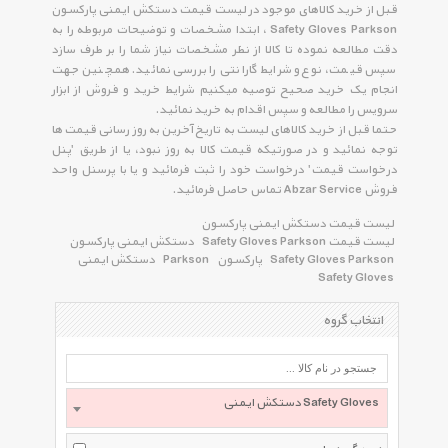
قبل از خرید کالاهای موجود در لیست قیمت دستکش ایمنی پارکسون
Safety Gloves Parkson ، ابتدا مشخصات و توضیحات مربوطه را به
دقت مطالعه نموده تا کالا از نظر مشخصات نیاز شما را بر طرف سازد
سپس قیمت، نوع و شرایط گارانتی را بررسی نمائید. همچنین جهت
انجام یک خرید صحیح توصیه میکنیم شرایط خرید و فروش از ابزار
سرویس را مطالعه و سپس اقدام به خرید نمائید.
حتما قبل از خرید کالاهای لیست به تاریخ آخرین به روز رسانی قیمت ها
توجه نمائید و در صورتیکه قیمت کالا به روز نبود، یا از طریق 'پنل
درخواست قیمت' درخواست خود را ثبت فرمائید و یا با پرسنل واحد
فروش Abzar Service تماس حاصل فرمائید.
لیست قیمت دستکش ایمنی پارکسون
لیست قیمت Safety Gloves Parkson
دستکش ایمنی پارکسون
Safety Gloves Parkson
پارکسون
Parkson
دستکش ایمنی
Safety Gloves
انتخاب گروه
دستکش ایمنی Safety Gloves