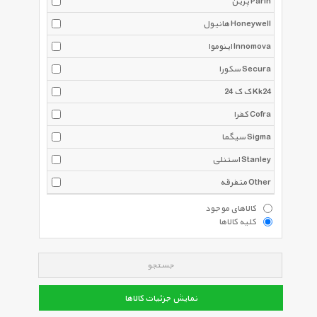
پرین Parin
هانیول Honeywell
اینوموا Innomova
سکورا Secura
ک ک 24 Kk24
کفرا Cofra
سیگما Sigma
استنلی Stanley
متفرقه Other
کالاهای موجود
کلیه کالاها
جستجو
نمایش جزئیات کالاها