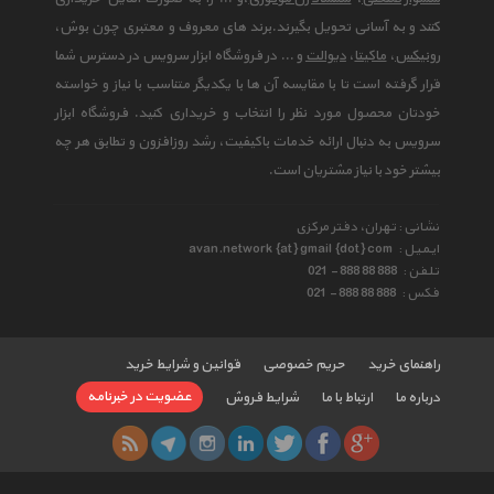
کنند و به آسانی تحویل بگیرند.برند های معروف و معتبری چون بوش،
رونیکس
،
ماکیتا
،
دیوالت
و ... در فروشگاه ابزار سرویس در دسترس شما
قرار گرفته است تا با مقایسه آن ها با یکدیگر متناسب با نیاز و خواسته
خودتان محصول مورد نظر را انتخاب و خریداری کنید. فروشگاه ابزار
سرویس به دنبال ارائه خدمات باکیفیت، رشد روزافزون و تطابق هر چه
بیشتر خود با نیاز مشتریان است.
نشانی : تهران، دفتر مرکزی
ایمیل :
avan.network {at} gmail {dot} com
تلفن :
021 - 888 88 888
فکس :
021 - 888 88 888
راهنمای خرید
حریم خصوصی
قوانین و شرایط خرید
عضویت در خبرنامه
درباره ما
ارتباط با ما
شرایط فروش