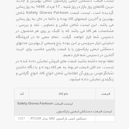
لیست قیمت دستکش ایمنی پارکسون شامل بهترین و جدید
ترین کالاهای روز بازار در روز شنبه , 17 مرداد 1405 به روز رسانی
گردیده است. لیست قیمت Safety Gloves Parkson شامل
بهترین و آخرین قیمتهای کالا بوده و دائما در حال به روز رسانی
می باشد. این لیست شامل عکس و تصاویر ، نقد و بررسی ،
مشخصات هر کالا می باشد که با کلیک بر روی هر محصول در
دسترس شما قرار خواهد گرفت. تمام سعی ما در فروشگاه
اینترنتی ابزار سرویس بر این بوده رنج وسیعی از بهترین مدلهای
دستکش ایمنی پارکسون را با قیمت رقابتی مناسب برای خرید
آنلاین در دسترس شما قرار دهیم.
لطفا توجه داشته باشید قیمت های فروش نمایش داده شده در
لیست، حداقل قیمت مربوط به هر کالا بوده و با نگاه داشتن
نشانگر موس بر روی آن اطلاعاتی شامل انواع کالا، انواع گارانتی و
رنگبندی نمایش داده میشود.
قیمت
نام کالا
کد
لیست قیمت Safety Gloves Parkson
لیست قیمت دستکش ایمنی پارکسون
دستکش ایمنی پارکسون ABZ مدل PT520P
1317