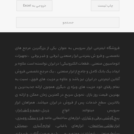
چاپ لیست
خروجی به Excel
جستجو
فروشگاه اینترنتی ابزار سرویس به عنوان یکی از بزرگترین مرجع های
تخصصی و فروش ینترنتی ابزار صنعتی (برقی و غیر برقی ، تجهیزات
اتوماسیون صنعتی ، قطعات الکترونیکی) در ایران توانسته است علاوه بر
ایجاد یک بانک کامل و جامع از ابزار صنعتی ، یک مرجع تخصصی فروش
آنلاین اینترنتی در ایران نیز باشد و علاوه بر مزیت های فوق، نسبت به
تمام رقبای خود مزیت های ویژه ی دیگری همچون ارائه جدیدترین و
بهترین قیمت روز بازار، تحویل سریع در کمترین زمان ممکن و ارائه ی
بالاترین سطح خدمات پس از فروش در ایران میباشد. همراهان ابزار
سرویس میتوانند انواع
دریل
،
جعبه و کیف ابزار
،
پیچ گوشتی برقی و شارژی
، ابزارهای ساختمانی مانند
فرز و سنگ رومیزی
،
ابزار نقاشی ساختمان
، ابزارهای باغبانی،
لوازم آبیاری
،
سمپاش
سشوار صنعتی
،
شمشاد زن موتوری
،و ... را به صورت آنلاین خریداری